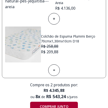
Areia
R$ 4.136,00
Colchão de Espuma Plummi Berço
70cmx1,30mx10cm D18
R$ 258,88
R$ 209,88
=
Compre os 2 produtos por:
R$ 4.345,88
8x
R$ 543,24
ou
de
s/juros
COMPRAR JUNTO