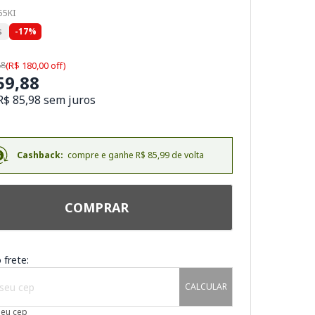
55KI
s
-17%
88
(R$ 180,00 off)
59,88
R$ 85,98 sem juros
Cashback:
compre e ganhe R$ 85,99 de volta
COMPRAR
 frete:
CALCULAR
meu cep