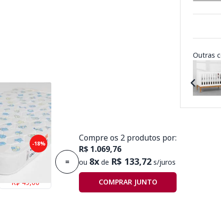
Outras c
Compre os 2 produtos por:
puma Plummi
-18%
R$ 1.069,76
,30mx10cm D18
8x
R$ 133,72
=
ou
de
s/juros
Economize
COMPRAR JUNTO
R$ 49,00