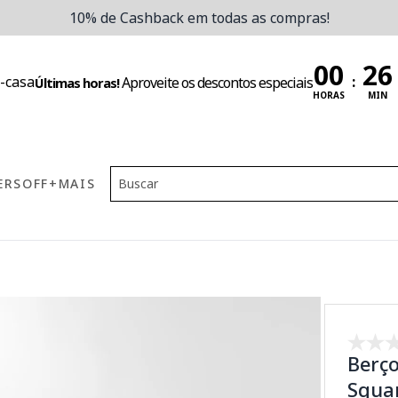
10% de Cashback em todas as compras!
:
Aproveite os descontos especiais
Últimas horas!
HORAS
MIN
ERS
OFF
+MAIS
Berç
Squar