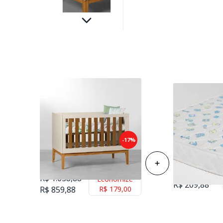
Berço Mini Cama Noah com
-17%
Colchão de Es
Pés Square Mel - Areia e
Berço 70cmx1
Savana
R$ 258,88
R$ 1.038,88
Economize
R$ 209,88
R$ 859,88
R$ 179,00