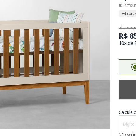
ID: 27524
+4 core
R$ 1.038,
R$ 8
10x de 
Calcule o
Não sei 