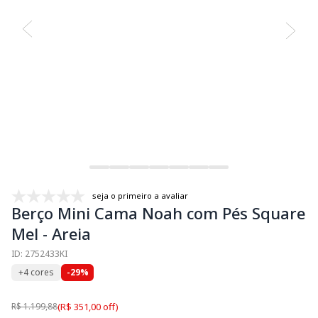
seja o primeiro a avaliar
Berço Mini Cama Noah com Pés Square
Mel - Areia
ID: 2752433KI
+4 cores
-29%
R$ 1.199,88
(R$ 351,00 off)