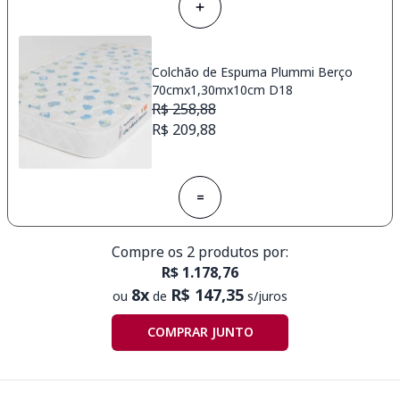
Colchão de Espuma Plummi Berço
70cmx1,30mx10cm D18
R$ 258,88
R$ 209,88
=
Compre os 2 produtos por:
R$ 1.178,76
8x
R$ 147,35
ou
de
s/juros
COMPRAR JUNTO