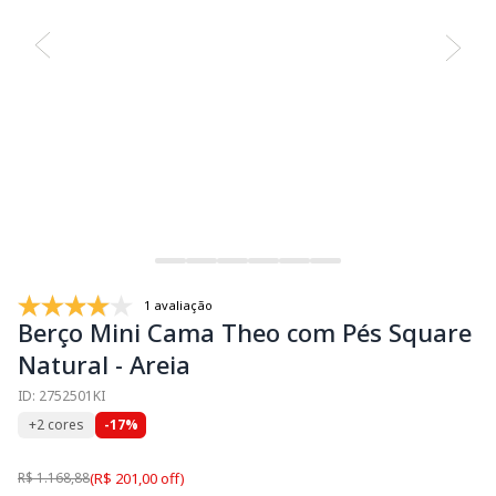
1 avaliação
Berço Mini Cama Theo com Pés Square
Natural - Areia
ID: 2752501KI
+2 cores
-17%
R$ 1.168,88
(R$ 201,00 off)