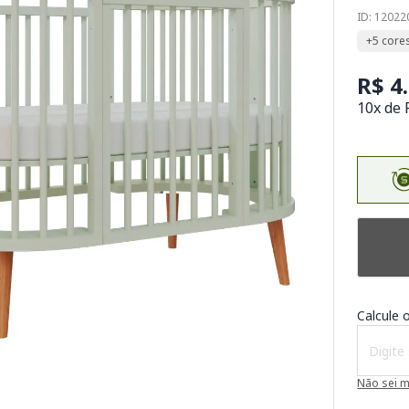
ID: 1202
+5 core
R$ 4
10x de 
Calcule o
Não sei 