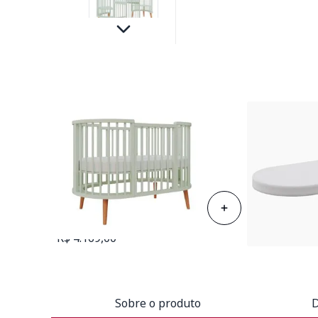
Berço Sonhos Up 4 em 1 -
Colchão para 
Verde Old com Pés em
1,30mx70cmx1
Madeira
R$ 440,00
R$ 4.169,00
Sobre o produto
D