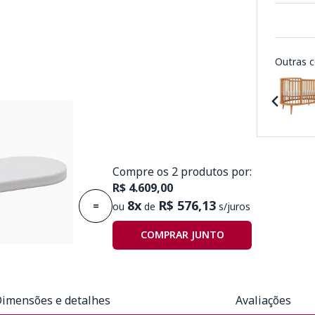
Outras c
Compre os 2 produtos por:
R$ 4.609,00
Berço Sonhos Up
2cm D20
8x
R$ 576,13
=
ou
de
s/juros
COMPRAR JUNTO
imensões e detalhes
Avaliações