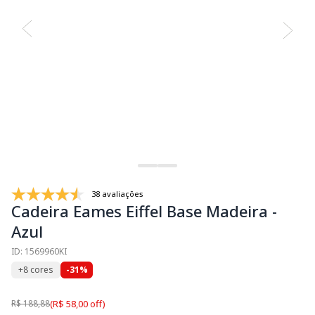
38 avaliações
Cadeira Eames Eiffel Base Madeira -
Azul
ID: 1569960KI
+8 cores
-31%
R$ 188,88
(R$ 58,00 off)