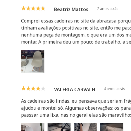
2 anos atrás
Beatriz Mattos
Comprei essas cadeiras no site da abracasa porqu
tinham avaliações positivas no site, então me pass
nenhuma peça de montagem, o que era um dos meu
montar. A primeira deu um pouco de trabalho, a se
4 anos atrás
VALERIA CARVALHO
As cadeiras são lindas, eu pensava que seriam fr
ajudou e montei só. Algumas observações: os para
passsar uma lixa, nas no geral elas são maravilhos