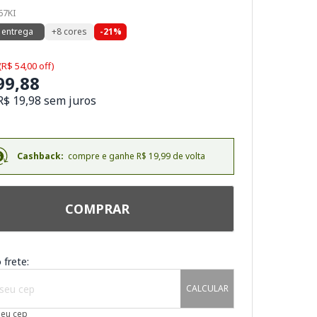
67KI
 entrega
+8 cores
-21%
(R$ 54,00 off)
99,88
R$ 19,98 sem juros
Cashback:
compre e ganhe R$ 19,99 de volta
COMPRAR
 frete:
CALCULAR
meu cep