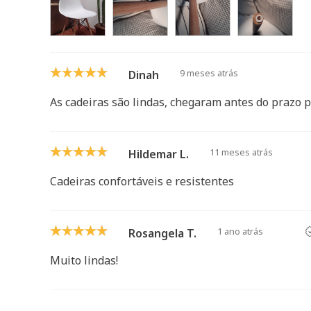
9 meses atrás
Dinah
As cadeiras são lindas, chegaram antes do prazo 
11 meses atrás
Hildemar L.
Cadeiras confortáveis e resistentes
1 ano atrás
Rosangela T.
Muito lindas!