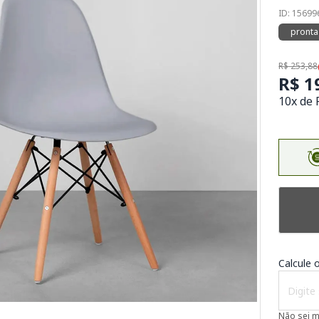
ID: 15699
pronta
R$ 253,88
R$ 1
10x de 
Calcule o
Não sei 