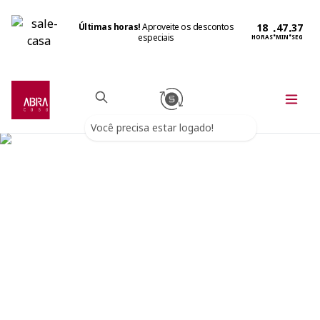
Últimas horas!
Aproveite os descontos
:
:
especiais
HORAS
MIN
SEG
Você precisa estar logado!