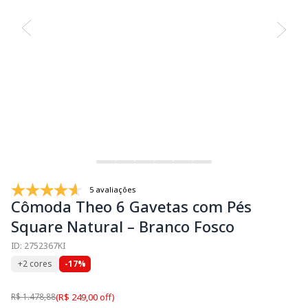
5 avaliações
Cômoda Theo 6 Gavetas com Pés
Square Natural – Branco Fosco
ID: 2752367KI
+2 cores
-17%
R$ 1.478,88
(R$ 249,00 off)