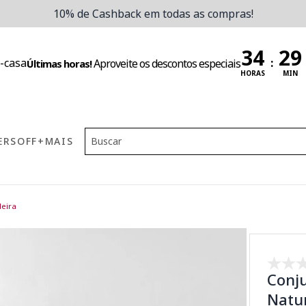
10% de Cashback em todas as compras!
:
Aproveite os descontos especiais
Últimas horas!
HORAS
MIN
ERS
OFF
+MAIS
eira
Conju
Natur