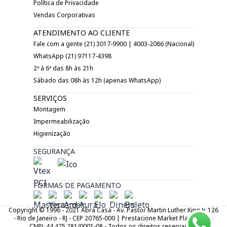
Política de Privacidade
Vendas Corporativas
ATENDIMENTO AO CLIENTE
Fale com a gente (21) 3017-9900 | 4003-2086 (Nacional)
WhatsApp (21) 97117-4398
2ª à 6ª das 8h às 21h
Sábado das 08h às 12h (apenas WhatsApp)
SERVIÇOS
Montagem
Impermeabilização
Higienização
SEGURANÇA
FORMAS DE PAGAMENTO
Copyright © 1996 - 2021 Abra Casa - Av. Pastor Martin Luther King Jr. 126
- Rio de Janeiro - RJ - CEP 20765-000 | Prestacione Market Place LTDA.
CNPJ: 44.425.281/0001-08 - Todos os direitos reservados.