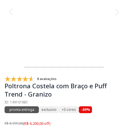
8 avaliações
Poltrona Costela com Braço e Puff
Trend - Granizo
ID: 1491018BI
pronta entrega
exclusivo
+3 cores
-69%
R$ 8.999,88
(R$ 6.200,00 off)