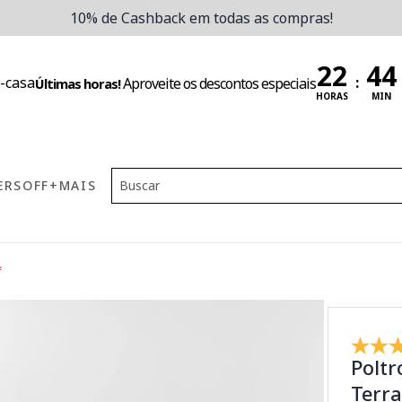
10% de Cashback em todas as compras!
:
Aproveite os descontos especiais
Últimas horas!
HORAS
MIN
ERS
OFF
+MAIS
f
Poltr
Terra