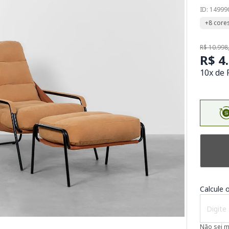
ID: 1499
+8 core
R$ 10.998
R$ 4
10x de 
Calcule o
Não sei 