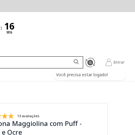
:
SEG
Entrar
Você precisa estar logado!
13 avaliações
ona Maggiolina com Puff -
 e Ocre