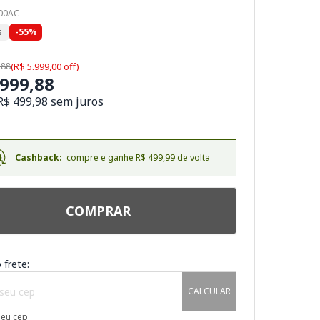
900AC
s
-55%
,88
(R$ 5.999,00 off)
.999,88
R$ 499,98 sem juros
Cashback:
compre e ganhe R$ 499,99 de volta
COMPRAR
 frete:
CALCULAR
meu cep