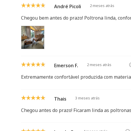
2 meses atrás
André Picoli
Chegou bem antes do prazo! Poltrona linda, conf
2 meses atrás
Emerson F.
Extremamente confortável produzida com material
3 meses atrás
Thais
Chegou antes do prazo! Ficaram linda as poltronas