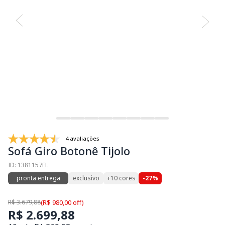
4 avaliações
Sofá Giro Botonê Tijolo
ID: 1381157FL
pronta entrega
exclusivo
+10 cores
-27%
R$ 3.679,88
(R$ 980,00 off)
R$ 2.699,88