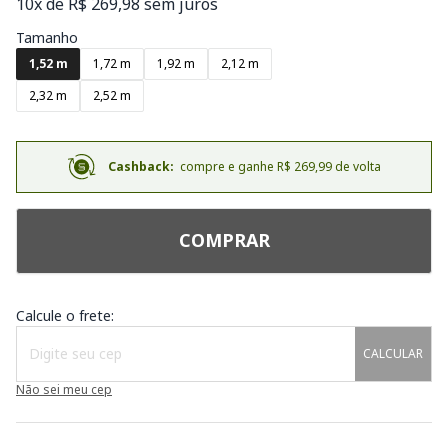
10x de R$ 269,98 sem juros
Tamanho
1,52 m
1,72 m
1,92 m
2,12 m
2,32 m
2,52 m
Cashback:
compre e ganhe R$ 269,99 de volta
COMPRAR
Calcule o frete:
CALCULAR
Não sei meu cep