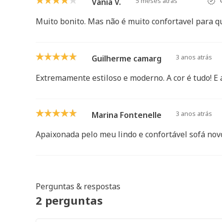
5 meses atrás
c
Vania V.
Muito bonito. Mas não é muito confortavel para q
3 anos atrás
Guilherme camargo
Extremamente estiloso e moderno. A cor é tudo! E a
3 anos atrás
Marina Fontenelle
Apaixonada pelo meu lindo e confortável sofá nov
Perguntas & respostas
2 perguntas