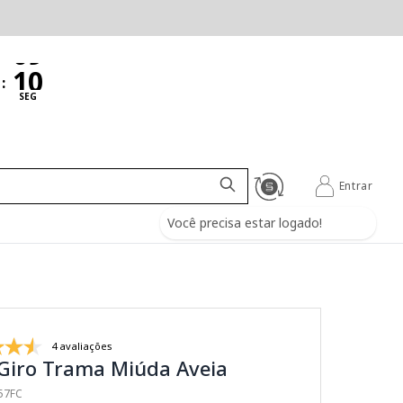
:
SEG
Entrar
Você precisa estar logado!
4 avaliações
 Giro Trama Miúda Aveia
157FC