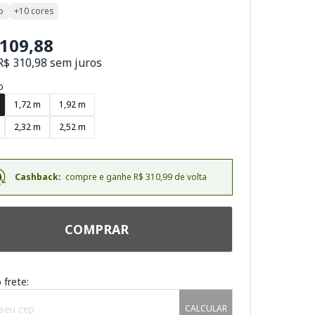
o
+10 cores
.109,88
R$ 310,98 sem juros
o
1,72 m
1,92 m
2,32 m
2,52 m
Cashback:
compre e ganhe R$ 310,99 de volta
COMPRAR
 frete:
CALCULAR