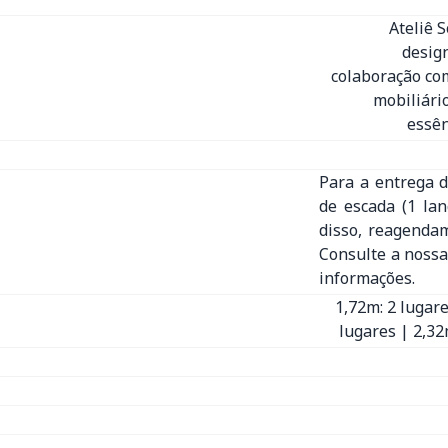
Ateliê 
desig
colaboração com
mobiliári
essên
Para a entrega d
de escada (1 la
disso, reagenda
Consulte a nossa
informações.
1,72m: 2 lugare
lugares | 2,32