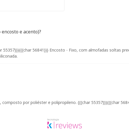
 encosto e acento)?
 55357}}}{{{char 56841}}} Encosto - Fixo, com almofadas soltas pre
liconada.
 composto por poliéster e polipropileno. {{{char 55357}}}{{{char 5684