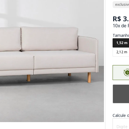
exclusiv
R$ 3
10x de 
Tamanh
1,52 m
2,12 m
Calcule o