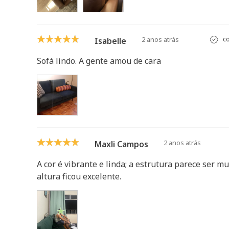
2 anos atrás
co
Isabelle
Sofá lindo. A gente amou de cara
2 anos atrás
Maxli Campos
A cor é vibrante e linda; a estrutura parece ser 
altura ficou excelente.