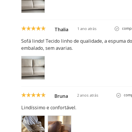
1 ano atrás
compr
Thalia
Sofá lindo! Tecido linho de qualidade, a espuma d
embalado, sem avarias.
2 anos atrás
comp
Bruna
Lindíssimo e confortável.