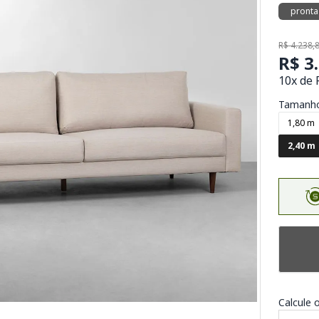
pronta
R$ 4.238,
R$ 3
10x de 
Tamanh
1,80 m
2,40 m
Calcule o