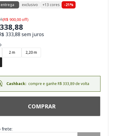
 entrega
exclusivo
+13 cores
-21%
88
(R$ 900,00 off)
.338,88
R$ 333,88 sem juros
o
2 m
2,20 m
Cashback:
compre e ganhe R$ 333,89 de volta
COMPRAR
 frete: