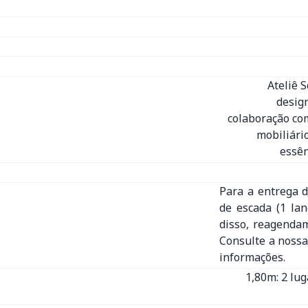
Ateliê 
desig
colaboração com
mobiliári
essên
Para a entrega d
de escada (1 la
disso, reagenda
Consulte a nossa
informações.
1,80m: 2 lug