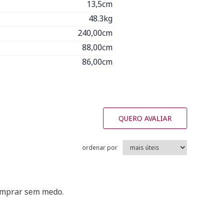
13,5cm
48.3kg
240,00cm
88,00cm
86,00cm
QUERO AVALIAR
ordenar por
comprar sem medo.