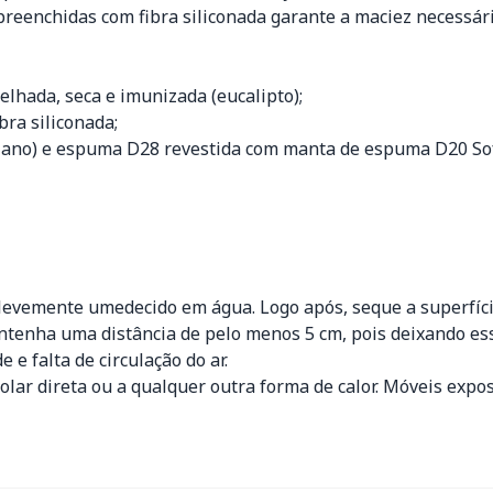
reenchidas com fibra siliconada garante a maciez necessári
lhada, seca e imunizada (eucalipto);
bra siliconada;
aliano) e espuma D28 revestida com manta de espuma D20 Sof
levemente umedecido em água. Logo após, seque a superfíc
tenha uma distância de pelo menos 5 cm, pois deixando esse
e falta de circulação do ar.
olar direta ou a qualquer outra forma de calor. Móveis exp