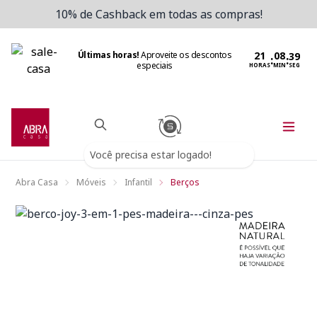
10% de Cashback em todas as compras!
Últimas horas!
Aproveite os descontos
:
:
especiais
HORAS
MIN
SEG
Você precisa estar logado!
Abra Casa
Móveis
Infantil
Berços