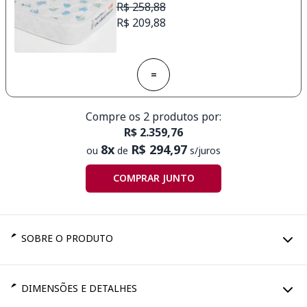
R$ 258,88
R$ 209,88
=
Compre os 2 produtos por:
R$ 2.359,76
8x
R$ 294,97
ou
de
s/juros
COMPRAR JUNTO
SOBRE O PRODUTO
DIMENSÕES E DETALHES