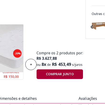
Outras c
Compre os 2 produtos por:
puma Plummi
-20%
R$ 3.627,88
x1,88mx14cm
8x
R$ 453,49
=
ou
de
s/juros
Economize
COMPRAR JUNTO
R$ 150,00
imensões e detalhes
Avaliações