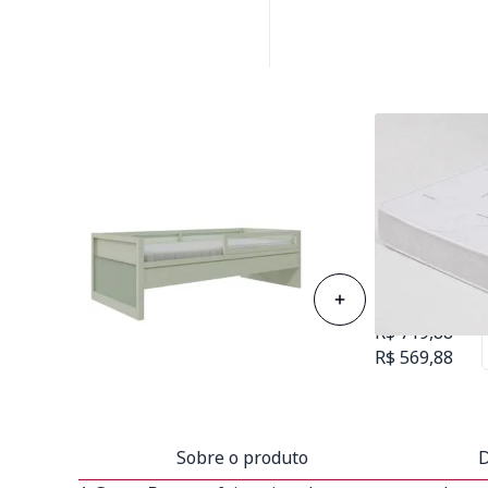
Colchão de Es
Solteiro 78cm
Cama Sofá Papaya - Verde Old
D28
R$ 3.058,00
R$ 719,88
R$ 569,88
Sobre o produto
D