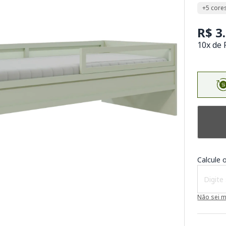
+5 core
R$ 3
10x de 
Calcule o
Não sei 