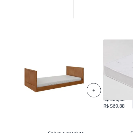
Colchão de Es
Solteiro 88cm
Cama Infantil Evolutiva 2 em 1
D23
Link Plus - Madeira
R$ 688,88
R$ 2.013,00
R$ 569,88