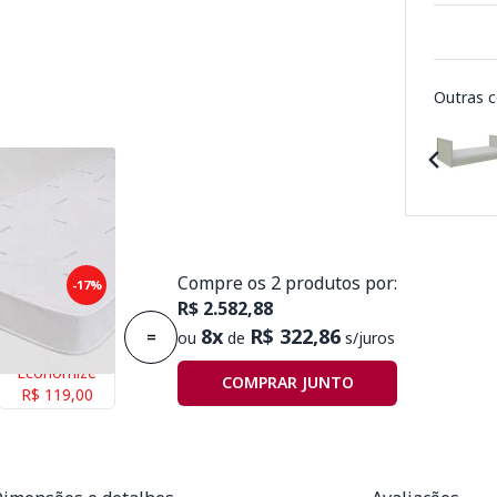
Outras c
Compre os 2 produtos por:
puma Plummi
-17%
R$ 2.582,88
x1,88mx14cm
8x
R$ 322,86
=
ou
de
s/juros
Economize
COMPRAR JUNTO
R$ 119,00