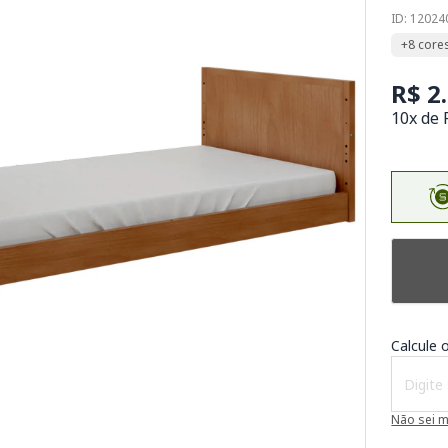
ID: 12024
+8 core
R$ 2
10x de 
Calcule o
Não sei 