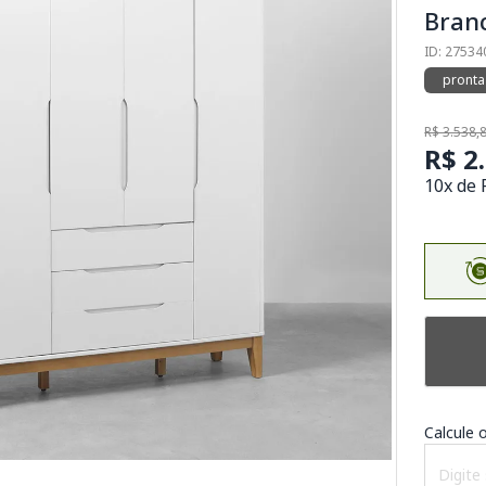
Bran
ID: 27534
pronta
R$ 3.538,
R$ 2
10x de 
Calcule o