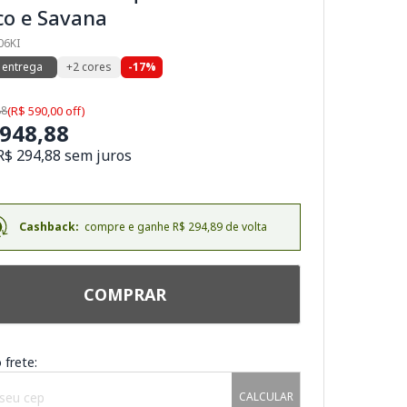
co e Savana
06KI
 entrega
+2 cores
-17%
88
(R$ 590,00 off)
.948,88
R$ 294,88 sem juros
Cashback:
compre e ganhe R$ 294,89 de volta
COMPRAR
 frete:
CALCULAR