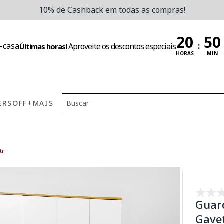
10% de Cashback em todas as compras!
:
Aproveite os descontos especiais
Últimas horas!
HORAS
MIN
ERS
OFF
+MAIS
il
Guar
Gavet